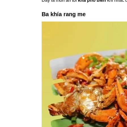
Đây là món ăn tối
khá phổ biến
khi nhắc
Ba khía rang me