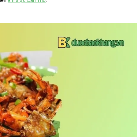
 đến
ẩm thực Cần Thơ
.