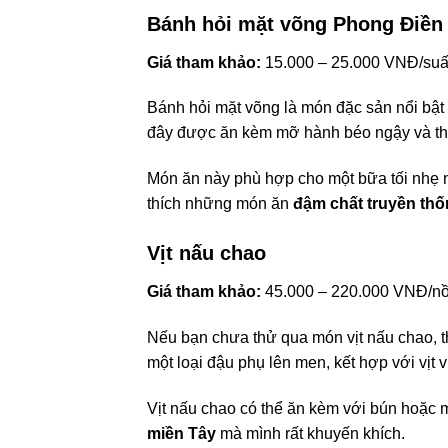
Bánh hỏi mặt võng Phong Điền
Giá tham khảo:
15.000 – 25.000 VNĐ/suấ
Bánh hỏi mặt võng là món đặc sản nổi bật
đây được ăn kèm mỡ hành béo ngậy và thị
Món ăn này phù hợp cho một bữa tối nhẹ
thích những món ăn
đậm chất truyền th
Vịt nấu chao
Giá tham khảo:
45.000 – 220.000 VNĐ/nồ
Nếu bạn chưa thử qua món vịt nấu chao, th
một loại đậu phụ lên men, kết hợp với vị
Vịt nấu chao có thể ăn kèm với bún hoặc m
miền Tây
mà mình rất khuyến khích.