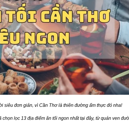
lời siêu đơn giản, vì Cần Thơ là thiên đường ẩm thực đó nha!
 chọn lọc 13 địa điểm ăn tối ngon nhất tại đây, từ quán ven đư