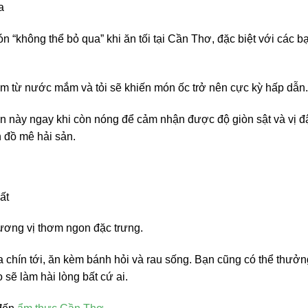
a
 “không thể bỏ qua” khi ăn tối tại Cần Thơ, đặc biệt với các b
ơm từ nước mắm và tỏi sẽ khiến món ốc trở nên cực kỳ hấp dẫn.
 này ngay khi còn nóng để cảm nhận được độ giòn sật và vị 
n đồ mê hải sản.
ất
ơng vị thơm ngon đặc trưng.
 chín tới, ăn kèm bánh hỏi và rau sống. Bạn cũng có thể thưởn
sẽ làm hài lòng bất cứ ai.