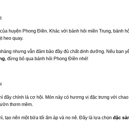
t
 của huyện Phong Điền. Khác với bánh hỏi miền Trung, bánh hỏ
t heo quay.
 nhàng nhưng vẫn đảm bảo đầy đủ chất dinh dưỡng. Nếu bạn y
ống
, đừng bỏ qua bánh hỏi Phong Điền nhé!
i
ì đây chính là cơ hội. Món này có hương vị đặc trưng với chao
t vườn thơm mềm.
ì, tạo nên một bữa tối ấm áp và no nê. Đây là lựa chọn
đặc sả