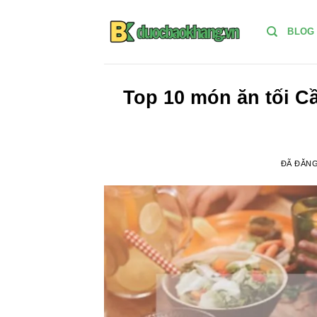
Chuyển
đến
BLOG
nội
dung
Top 10 món ăn tối C
ĐÃ ĐĂN