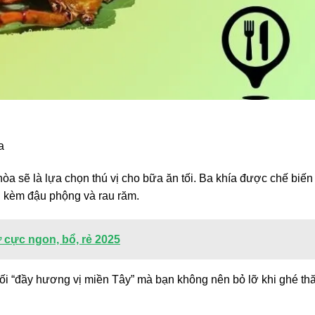
a
hòa sẽ là lựa chọn thú vị cho bữa ăn tối. Ba khía được chế biến
n kèm đậu phộng và rau răm.
 cực ngon, bổ, rẻ 2025
ối “đầy hương vị miền Tây” mà bạn không nên bỏ lỡ khi ghé t