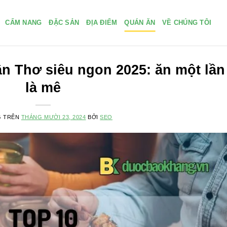
CẨM NANG
ĐẶC SẢN
ĐỊA ĐIỂM
QUÁN ĂN
VỀ CHÚNG TÔI
ần Thơ siêu ngon 2025: ăn một lần
là mê
G TRÊN
THÁNG MƯỜI 23, 2024
BỞI
SEO