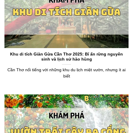
Khu di tích Giàn Gừa Cần Thơ 2025: Bí ẩn rừng nguyên
sinh và lịch sử hào hùng
Cần Thơ nổi tiếng với những khu du lịch miệt vườn, nhưng ít ai
biết