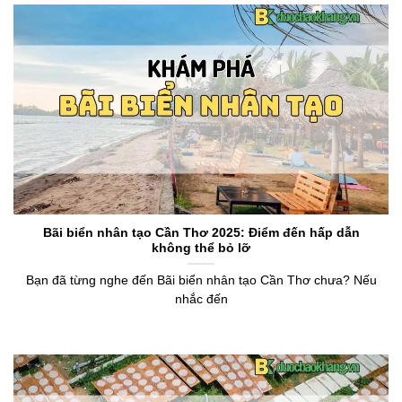
Bãi biển nhân tạo Cần Thơ 2025: Điểm đến hấp dẫn
không thể bỏ lỡ
Bạn đã từng nghe đến Bãi biển nhân tạo Cần Thơ chưa? Nếu
nhắc đến