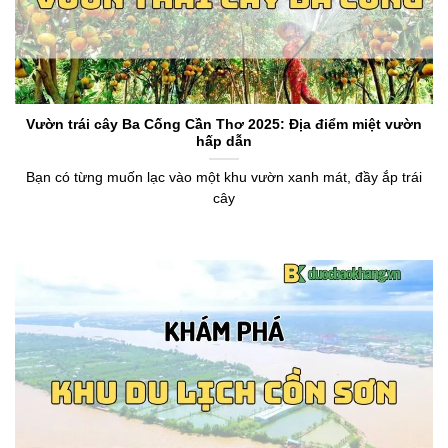
Vườn trái cây Ba Cống Cần Thơ 2025: Địa điểm miệt vườn
hấp dẫn
Bạn có từng muốn lạc vào một khu vườn xanh mát, đầy ắp trái
cây