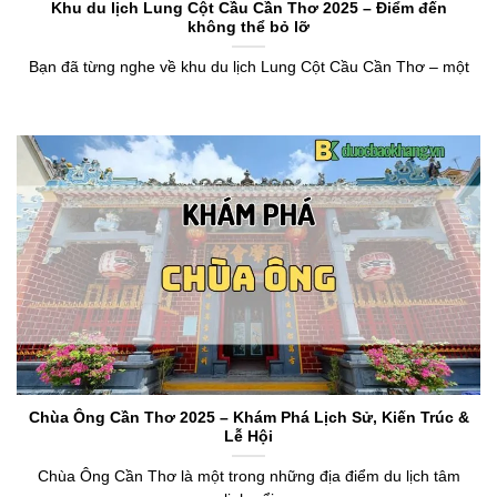
Khu du lịch Lung Cột Cầu Cần Thơ 2025 – Điểm đến
không thể bỏ lỡ
Bạn đã từng nghe về khu du lịch Lung Cột Cầu Cần Thơ – một
Chùa Ông Cần Thơ 2025 – Khám Phá Lịch Sử, Kiến Trúc &
Lễ Hội
Chùa Ông Cần Thơ là một trong những địa điểm du lịch tâm