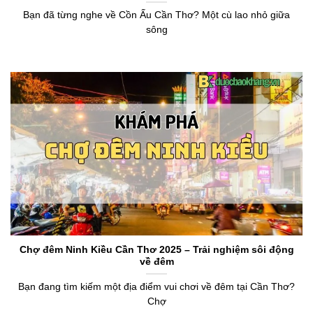
Bạn đã từng nghe về Cồn Ấu Cần Thơ? Một cù lao nhỏ giữa
sông
Chợ đêm Ninh Kiều Cần Thơ 2025 – Trải nghiệm sôi động
về đêm
Bạn đang tìm kiếm một địa điểm vui chơi về đêm tại Cần Thơ?
Chợ