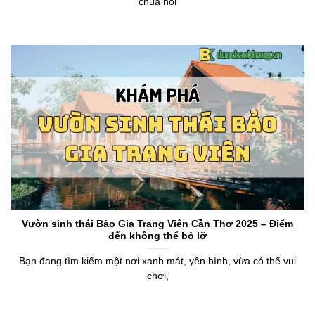
chùa nổi
Vườn sinh thái Bảo Gia Trang Viên Cần Thơ 2025 – Điểm
đến không thể bỏ lỡ
Bạn đang tìm kiếm một nơi xanh mát, yên bình, vừa có thể vui
chơi,