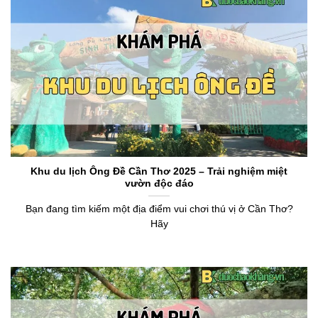
Khu du lịch Ông Đề Cần Thơ 2025 – Trải nghiệm miệt
vườn độc đáo
Bạn đang tìm kiếm một địa điểm vui chơi thú vị ở Cần Thơ?
Hãy