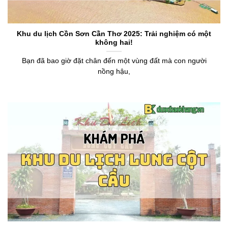
Khu du lịch Cồn Sơn Cần Thơ 2025: Trải nghiệm có một
không hai!
Bạn đã bao giờ đặt chân đến một vùng đất mà con người
nồng hậu,