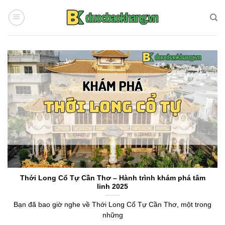
Chuyển
đến
nội
dung
Thới Long Cổ Tự Cần Thơ – Hành trình khám phá tâm
linh 2025
Bạn đã bao giờ nghe về Thới Long Cổ Tự Cần Thơ, một trong
những