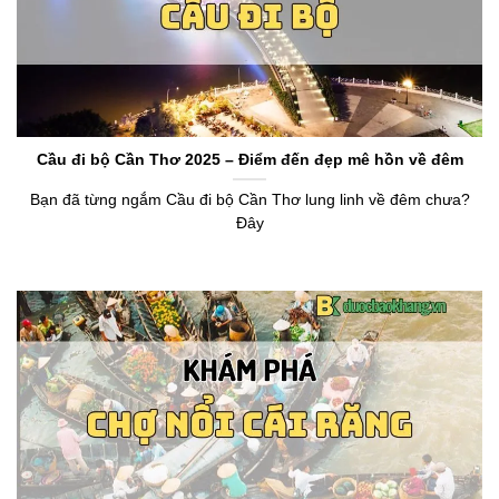
Cầu đi bộ Cần Thơ 2025 – Điểm đến đẹp mê hồn về đêm
Bạn đã từng ngắm Cầu đi bộ Cần Thơ lung linh về đêm chưa?
Đây