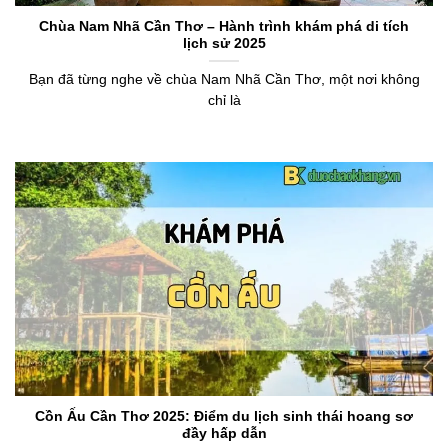
Chùa Nam Nhã Cần Thơ – Hành trình khám phá di tích
lịch sử 2025
Bạn đã từng nghe về chùa Nam Nhã Cần Thơ, một nơi không
chỉ là
Cồn Ấu Cần Thơ 2025: Điểm du lịch sinh thái hoang sơ
đầy hấp dẫn