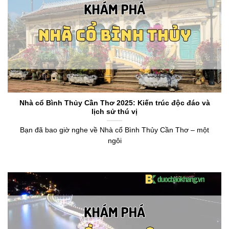
Nhà cổ Bình Thủy Cần Thơ 2025: Kiến trúc độc đáo và
lịch sử thú vị
Bạn đã bao giờ nghe về Nhà cổ Bình Thủy Cần Thơ – một
ngôi