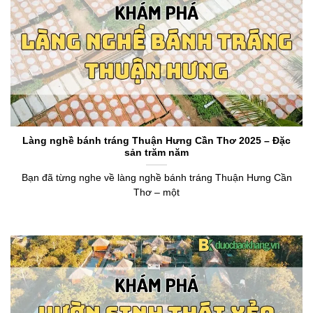
Làng nghề bánh tráng Thuận Hưng Cần Thơ 2025 – Đặc
sản trăm năm
Bạn đã từng nghe về làng nghề bánh tráng Thuận Hưng Cần
Thơ – một