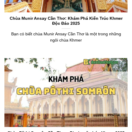
Chùa Munir Ansay Cần Thơ: Khám Phá Kiến Trúc Khmer
Độc Đáo 2025
Bạn có biết chùa Munir Ansay Cần Thơ là một trong những
ngôi chùa Khmer