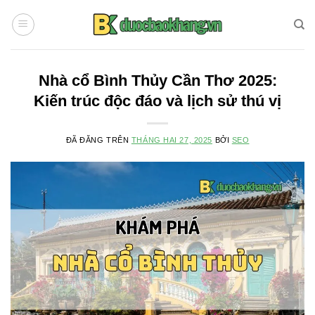
Chuyển
đến
nội
dung
Nhà cổ Bình Thủy Cần Thơ 2025:
Kiến trúc độc đáo và lịch sử thú vị
ĐÃ ĐĂNG TRÊN
THÁNG HAI 27, 2025
BỞI
SEO