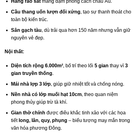
Hàng rào sắt
mang đậm phong cách châu Âu.
Cầu thang uốn lượn đối xứng
, tạo sự thanh thoát cho
toàn bộ kiến trúc.
Sân gạch tàu
, dù trải qua hơn 150 năm nhưng vẫn giữ
nguyên vẻ đẹp.
Nội thất:
Diện tích rộng 6.000m²
, bố trí theo lối
5 gian
thay vì
3
gian truyền thống
.
Mái nhà lợp 3 lớp
, giúp giữ nhiệt tốt và chống nóng.
Nền nhà có lớp muối hạt 10cm
, theo quan niệm
phong thủy giúp trừ tà khí.
Gian thờ chính
được điêu khắc tinh xảo với các họa
tiết
long, lân, quy, phụng
– biểu tượng may mắn trong
văn hóa phương Đông.