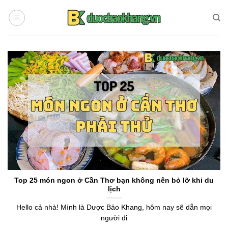
Chuyển
đến
nội
dung
Top 25 món ngon ở Cần Thơ bạn không nên bỏ lỡ khi du
lịch
Hello cả nhà! Mình là Dược Bảo Khang, hôm nay sẽ dẫn mọi
người đi