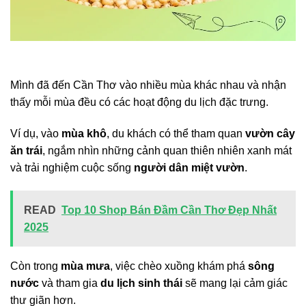
Mình đã đến Cần Thơ vào nhiều mùa khác nhau và nhận
thấy mỗi mùa đều có các hoạt động du lịch đặc trưng.
Ví dụ, vào
mùa khô
, du khách có thể tham quan
vườn cây
ăn trái
, ngắm nhìn những cảnh quan thiên nhiên xanh mát
và trải nghiệm cuộc sống
người dân miệt vườn
.
READ
Top 10 Shop Bán Đầm Cần Thơ Đẹp Nhất
2025
Còn trong
mùa mưa
, việc chèo xuồng khám phá
sông
nước
và tham gia
du lịch sinh thái
sẽ mang lại cảm giác
thư giãn hơn.