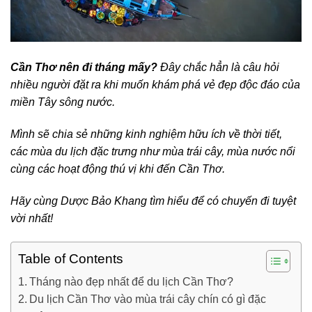
Cần Thơ nên đi tháng mấy?
Đây chắc hẳn là câu hỏi
nhiều người đặt ra khi muốn khám phá vẻ đẹp độc đáo của
miền Tây sông nước.
Mình sẽ chia sẻ những kinh nghiệm hữu ích về thời tiết,
các mùa du lịch đặc trưng như mùa trái cây, mùa nước nổi
cùng các hoạt động thú vị khi đến Cần Thơ.
Hãy cùng Dược Bảo Khang tìm hiểu để có chuyến đi tuyệt
vời nhất!
Table of Contents
Tháng nào đẹp nhất để du lịch Cần Thơ?
Du lịch Cần Thơ vào mùa trái cây chín có gì đặc