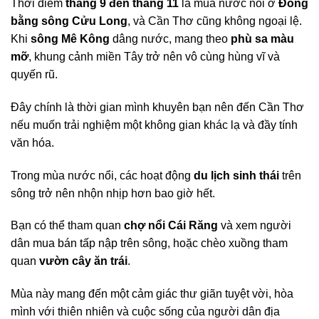
Thời điểm
tháng 9 đến tháng 11
là mùa nước nổi ở
Đồng
bằng sông Cửu Long
, và Cần Thơ cũng không ngoại lệ.
Khi
sông Mê Kông
dâng nước, mang theo
phù sa màu
mỡ
, khung cảnh miền Tây trở nên vô cùng hùng vĩ và
quyến rũ.
Đây chính là thời gian mình khuyên bạn nên đến Cần Thơ
nếu muốn trải nghiệm một không gian khác lạ và đầy tính
văn hóa.
Trong mùa nước nổi, các hoạt động
du lịch sinh thái
trên
sông trở nên nhộn nhịp hơn bao giờ hết.
Bạn có thể tham quan
chợ nổi Cái Răng
và xem người
dân mua bán tấp nập trên sông, hoặc chèo xuồng tham
quan
vườn cây ăn trái
.
Mùa này mang đến một cảm giác thư giãn tuyệt vời, hòa
mình với thiên nhiên và cuộc sống của người dân địa