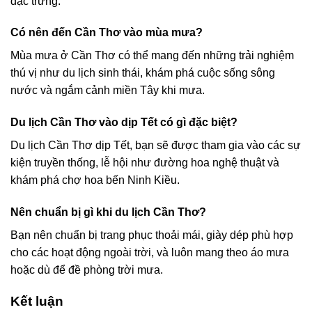
đặc trưng.
Có nên đến Cần Thơ vào mùa mưa?
Mùa mưa ở Cần Thơ có thể mang đến những trải nghiệm
thú vị như du lịch sinh thái, khám phá cuộc sống sông
nước và ngắm cảnh miền Tây khi mưa.
Du lịch Cần Thơ vào dịp Tết có gì đặc biệt?
Du lịch Cần Thơ dịp Tết, bạn sẽ được tham gia vào các sự
kiện truyền thống, lễ hội như đường hoa nghệ thuật và
khám phá chợ hoa bến Ninh Kiều.
Nên chuẩn bị gì khi du lịch Cần Thơ?
Bạn nên chuẩn bị trang phục thoải mái, giày dép phù hợp
cho các hoạt động ngoài trời, và luôn mang theo áo mưa
hoặc dù để đề phòng trời mưa.
Kết luận