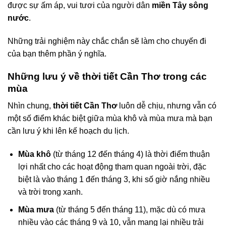
được sự ấm áp, vui tươi của người dân
miền Tây sông
nước
.
Những trải nghiệm này chắc chắn sẽ làm cho chuyến đi
của bạn thêm phần ý nghĩa.
Những lưu ý về thời tiết Cần Thơ trong các
mùa
Nhìn chung,
thời tiết Cần Thơ
luôn dễ chịu, nhưng vẫn có
một số điểm khác biệt giữa mùa khô và mùa mưa mà bạn
cần lưu ý khi lên kế hoạch du lịch.
Mùa khô
(từ tháng 12 đến tháng 4) là thời điểm thuận
lợi nhất cho các hoạt động tham quan ngoài trời, đặc
biệt là vào tháng 1 đến tháng 3, khi số giờ nắng nhiều
và trời trong xanh.
Mùa mưa
(từ tháng 5 đến tháng 11), mặc dù có mưa
nhiều vào các tháng 9 và 10, vẫn mang lại nhiều trải