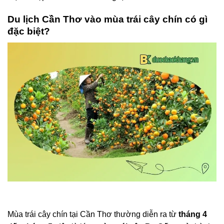
Du lịch Cần Thơ vào mùa trái cây chín có gì
đặc biệt?
Mùa trái cây chín tại Cần Thơ thường diễn ra từ
tháng 4