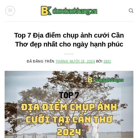
Chuyển
đến
nội
dung
Top 7 Địa điểm chụp ảnh cưới Cần
Thơ đẹp nhất cho ngày hạnh phúc
ĐÃ ĐĂNG TRÊN
THÁNG MƯỜI 18, 2024
BỞI
SEO