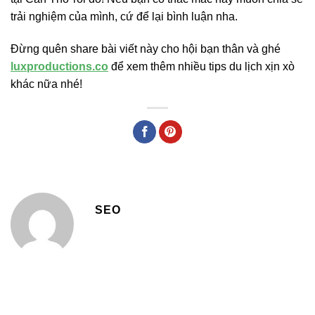
trải nghiệm của mình, cứ để lại bình luận nha.
Đừng quên share bài viết này cho hội bạn thân và ghé
luxproductions.co
để xem thêm nhiều tips du lịch xịn xò
khác nữa nhé!
SEO