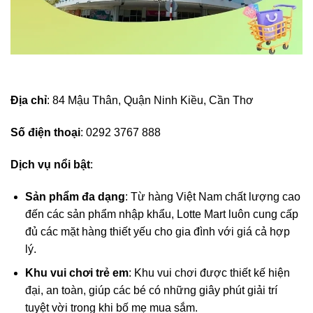
Địa chỉ
: 84 Mậu Thân, Quận Ninh Kiều, Cần Thơ
Số điện thoại
: 0292 3767 888
Dịch vụ nổi bật
:
Sản phẩm đa dạng
: Từ hàng Việt Nam chất lượng cao
đến các sản phẩm nhập khẩu, Lotte Mart luôn cung cấp
đủ các mặt hàng thiết yếu cho gia đình với giá cả hợp
lý.
Khu vui chơi trẻ em
: Khu vui chơi được thiết kế hiện
đại, an toàn, giúp các bé có những giây phút giải trí
tuyệt vời trong khi bố mẹ mua sắm.