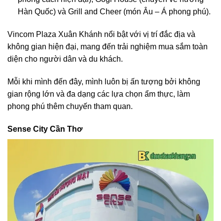
Hàn Quốc) và Grill and Cheer (món Âu – Á phong phú).
Vincom Plaza Xuân Khánh nổi bật với vị trí đắc địa và
không gian hiện đại, mang đến trải nghiệm mua sắm toàn
diện cho người dân và du khách.
Mỗi khi mình đến đây, mình luôn bị ấn tượng bởi không
gian rộng lớn và đa dạng các lựa chọn ẩm thực, làm
phong phú thêm chuyến tham quan.
Sense City Cần Thơ