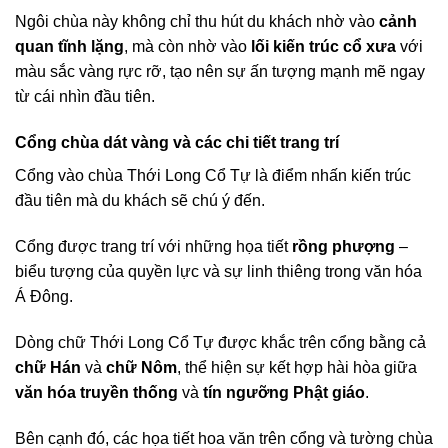
Ngôi chùa này không chỉ thu hút du khách nhờ vào
cảnh
quan tĩnh lặng
, mà còn nhờ vào
lối kiến trúc cổ xưa
với
màu sắc vàng rực rỡ, tạo nên sự ấn tượng mạnh mẽ ngay
từ cái nhìn đầu tiên.
Cổng chùa dát vàng và các chi tiết trang trí
Cổng vào chùa Thới Long Cổ Tự là điểm nhấn kiến trúc
đầu tiên mà du khách sẽ chú ý đến.
Cổng được trang trí với những họa tiết
rồng phượng
–
biểu tượng của quyền lực và sự linh thiêng trong văn hóa
Á Đông.
Dòng chữ Thới Long Cổ Tự được khắc trên cổng bằng cả
chữ Hán
và
chữ Nôm
, thể hiện sự kết hợp hài hòa giữa
văn hóa truyền thống
và
tín ngưỡng Phật giáo
.
Bên cạnh đó, các họa tiết hoa văn trên cổng và tường chùa