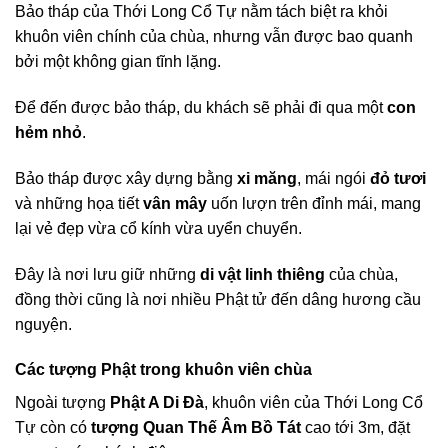
Bảo tháp của Thới Long Cổ Tự nằm tách biệt ra khỏi
khuôn viên chính của chùa, nhưng vẫn được bao quanh
bởi một không gian tĩnh lặng.
Để đến được bảo tháp, du khách sẽ phải đi qua một
con
hẻm nhỏ
.
Bảo tháp được xây dựng bằng
xi măng
, mái ngói
đỏ tươi
và những họa tiết
vân mây
uốn lượn trên đỉnh mái, mang
lại vẻ đẹp vừa cổ kính vừa uyển chuyển.
Đây là nơi lưu giữ những
di vật linh thiêng
của chùa,
đồng thời cũng là nơi nhiều Phật tử đến dâng hương cầu
nguyện.
Các tượng Phật trong khuôn viên chùa
Ngoài tượng
Phật A Di Đà
, khuôn viên của Thới Long Cổ
Tự còn có
tượng Quan Thế Âm Bồ Tát
cao tới 3m, đặt