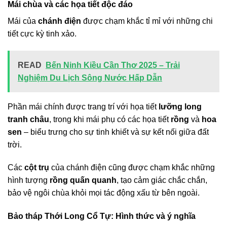
Mái chùa và các họa tiết độc đáo
Mái của
chánh điện
được chạm khắc tỉ mỉ với những chi
tiết cực kỳ tinh xảo.
READ
Bến Ninh Kiều Cần Thơ 2025 – Trải
Nghiệm Du Lịch Sông Nước Hấp Dẫn
Phần mái chính được trang trí với họa tiết
lưỡng long
tranh châu
, trong khi mái phụ có các họa tiết
rồng
và
hoa
sen
– biểu trưng cho sự tinh khiết và sự kết nối giữa đất
trời.
Các
cột trụ
của chánh điện cũng được chạm khắc những
hình tượng
rồng quấn quanh
, tạo cảm giác chắc chắn,
bảo vệ ngôi chùa khỏi mọi tác động xấu từ bên ngoài.
Bảo tháp Thới Long Cổ Tự: Hình thức và ý nghĩa