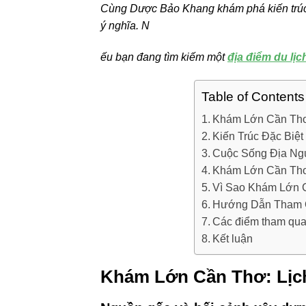
Cùng Dược Bảo Khang khám phá kiến trúc đ
ý nghĩa. N
ếu bạn đang tìm kiếm một
địa điểm du lị
Table of Contents
Khám Lớn Cần Thơ
Kiến Trúc Đặc Biệ
Cuộc Sống Địa Ng
Khám Lớn Cần Thơ
Vì Sao Khám Lớn C
Hướng Dẫn Tham 
Các điểm tham qu
Kết luận
Khám Lớn Cần Thơ: Lịc