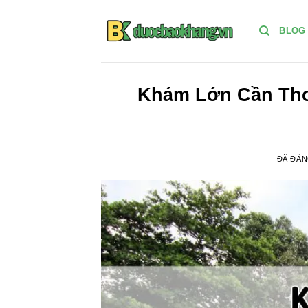
Chuyển
đến
BLOG
nội
dung
Khám Lớn Cần Thơ
ĐÃ ĐĂ