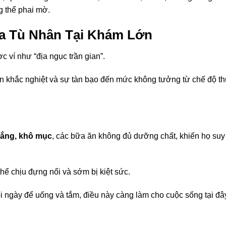
g thể phai mờ.
a Tù Nhân Tại Khám Lớn
c ví như “địa ngục trần gian”.
ện khắc nghiệt và sự tàn bạo đến mức không tưởng từ chế độ t
ắng, khô mục
, các bữa ăn không đủ dưỡng chất, khiến họ suy
hể chịu đựng nổi và sớm bị kiệt sức.
 ngày để uống và tắm, điều này càng làm cho cuộc sống tại đâ