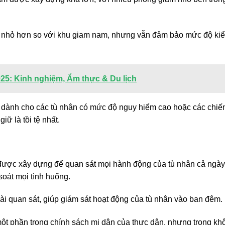
.
ch nhỏ hơn so với khu giam nam, nhưng vẫn đảm bảo mức độ ki
25: Kinh nghiệm, Ẩm thực & Du lịch
t dành cho các tù nhân có mức độ nguy hiểm cao hoặc các chiến
ữ là tồi tệ nhất.
được xây dựng để quan sát mọi hành động của tù nhân cả ngày
soát mọi tình huống.
đài quan sát, giúp giám sát hoạt động của tù nhân vào ban đêm.
một phần trong chính sách mị dân của thực dân, nhưng trong kh