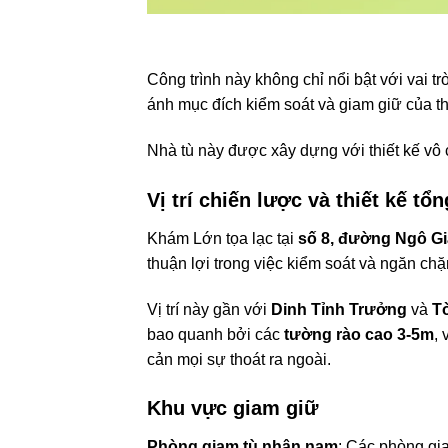
Công trình này không chỉ nổi bật với vai t
ánh mục đích kiểm soát và giam giữ của t
Nhà tù này được xây dựng với thiết kế vô 
Vị trí chiến lược và thiết kế tổn
Khám Lớn tọa lạc tại
số 8, đường Ngô Gi
thuận lợi trong việc kiểm soát và ngăn ch
Vị trí này gần với
Dinh Tỉnh Trưởng
và
T
bao quanh bởi các
tường rào cao 3-5m
,
cản mọi sự thoát ra ngoài.
Khu vực giam giữ
Phòng giam tù nhân nam
: Các phòng gi