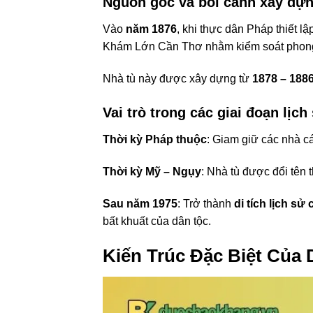
Nguồn gốc và bối cảnh xây dự
Vào
năm 1876
, khi thực dân Pháp thiết l
Khám Lớn Cần Thơ nhằm kiểm soát phong 
Nhà tù này được xây dựng từ
1878 – 188
Vai trò trong các giai đoạn lịch
Thời kỳ Pháp thuộc
: Giam giữ các nhà c
Thời kỳ Mỹ – Ngụy
: Nhà tù được đổi tên
Sau năm 1975
: Trở thành
di tích lịch sử
bất khuất của dân tộc.
Kiến Trúc Đặc Biệt Của