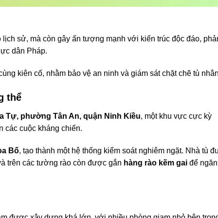
rò lịch sử, mà còn gây ấn tượng mạnh với kiến trúc độc đáo, phả
hực dân Pháp.
cùng kiên cố, nhằm bảo vệ an ninh và giám sát chặt chẽ tù nhân
g thể
a Tự, phường Tân An, quận Ninh Kiều
, một khu vực cực kỳ
ặn các cuộc kháng chiến.
òa Bố
, tạo thành một hệ thống kiểm soát nghiêm ngặt. Nhà tù 
 và trên các tường rào còn được gắn
hàng rào kẽm gai
để ngăn
am được xây dựng khá lớn, với nhiều phòng giam nhỏ bên tron