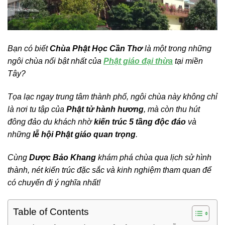
Bạn có biết
Chùa Phật Học Cần Thơ
là một trong những
ngôi chùa nổi bật nhất của
Phật giáo đại thừa
tại miền
Tây?
Tọa lạc ngay trung tâm thành phố, ngôi chùa này không chỉ
là nơi tu tập của
Phật tử hành hương
, mà còn thu hút
đông đảo du khách nhờ
kiến trúc 5 tầng độc đáo
và
những
lễ hội Phật giáo quan trọng
.
Cùng
Dược Bảo Khang
khám phá chùa qua lịch sử hình
thành, nét kiến trúc đặc sắc và kinh nghiệm tham quan để
có chuyến đi ý nghĩa nhất!
Table of Contents