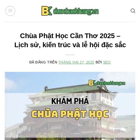
Chuyển
đến
nội
dung
Chùa Phật Học Cần Thơ 2025 –
Lịch sử, kiến trúc và lễ hội đặc sắc
ĐÃ ĐĂNG TRÊN
THÁNG HAI 27, 2025
BỞI
SEO