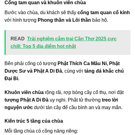
Cổng tam quan và khuôn viên chùa
Bước vào chùa, du khách sẽ thấy
cổng tam quan cổ kính
với hình tượng
Phong thần và Lôi thần
bảo hộ.
READ
Trải nghiệm cắm trại Cần Thơ 2025 cực
chill: Top 5 địa điểm hot nhất
Bên phải cổng có tượng
Phật Thích Ca Mâu Ni, Phật
Dược Sư và Phật A Di Đà
, cùng với
tảng đá khắc chú
Đại Bi
.
Khuôn viên chùa
rộng rãi, rợp bóng cây cổ thụ, nơi đặt
tượng Phật A Di Đà
uy nghi. Phật tử thường
treo lời
nguyện ước
dưới tán cây để cầu bình an và may mắn.
Kiến trúc 5 tầng của chùa
Mỗi tầng chùa có công năng riêng: