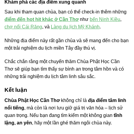
Khám phá các địa điểm xung quanh
Sau khi tham quan chùa, bạn có thể check-in thêm những
điểm đến hot hit khác ở Cần Thơ
như
bến Ninh Kiều
,
chợ nổi Cái Răng
, và
Làng du lịch Mỹ Khánh
.
Những địa điểm này rất gần chùa và sẽ mang đến cho bạn
một trải nghiệm du lịch miền Tây đầy thú vị.
Chắc chắn rằng một chuyến thăm Chùa Phật Học Cần
Thơ sẽ giúp bạn tìm thấy sự bình an trong tâm hồn và có
những trải nghiệm du lịch tâm linh sâu sắc.
Kết luận
Chùa Phật Học Cần Thơ
không chỉ là
địa điểm tâm linh
nổi tiếng
, mà còn là nơi lưu giữ giá trị văn hóa – lịch sử
quan trọng. Nếu bạn đang tìm kiếm một không gian
tĩnh
lặng, an yên
, hãy một lần ghé thăm ngôi chùa này.