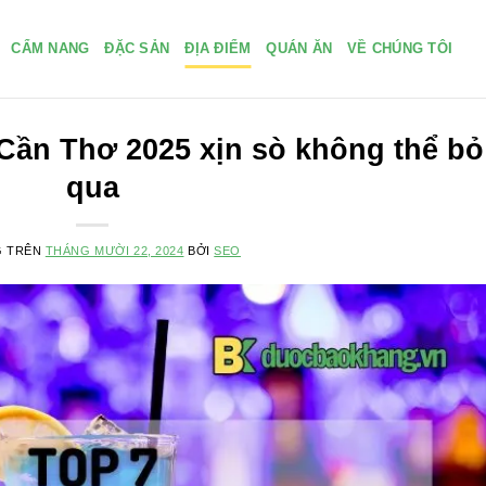
CẨM NANG
ĐẶC SẢN
ĐỊA ĐIỂM
QUÁN ĂN
VỀ CHÚNG TÔI
 Cần Thơ 2025 xịn sò không thể bỏ
qua
G TRÊN
THÁNG MƯỜI 22, 2024
BỞI
SEO