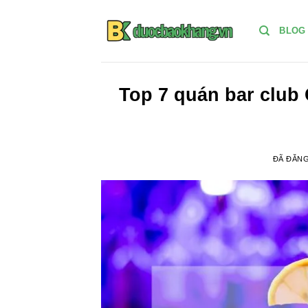
Chuyển
đến
BLOG
nội
dung
Top 7 quán bar club
ĐÃ ĐĂN