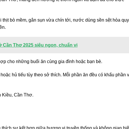
i thịt bò mềm, gân sụn vừa chín tới, nước dùng sền sệt hòa qu
ên.
ở Cần Thơ 2025 siêu ngon, chuẩn vị
hợp cho những buổi ăn cùng gia đình hoặc bạn bè.
hoặc hủ tiếu tùy theo sở thích. Mỗi phần ăn đều có khẩu phần 
 Kiều, Cần Thơ.
 thích sự kết hợp giữa hương vị truyền thống và không gian hi