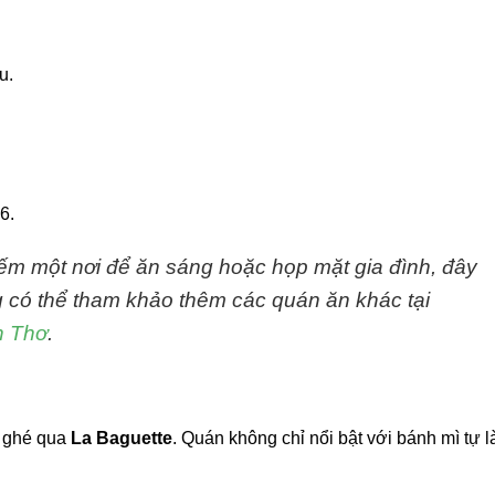
u.
6.
ếm một nơi để ăn sáng hoặc họp mặt gia đình, đây
ng có thể tham khảo thêm các quán ăn khác tại
n Thơ
.
y ghé qua
La Baguette
. Quán không chỉ nổi bật với bánh mì tự 