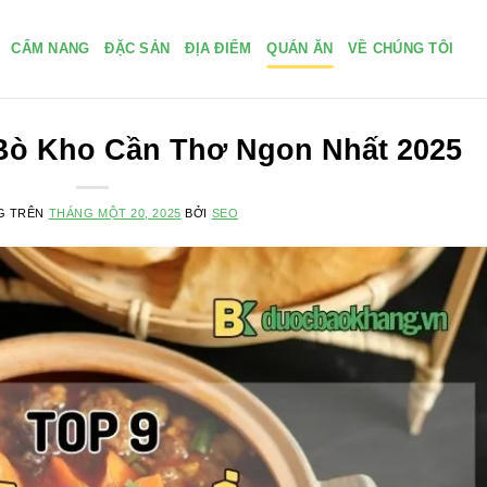
CẨM NANG
ĐẶC SẢN
ĐỊA ĐIỂM
QUÁN ĂN
VỀ CHÚNG TÔI
Bò Kho Cần Thơ Ngon Nhất 2025
G TRÊN
THÁNG MỘT 20, 2025
BỞI
SEO