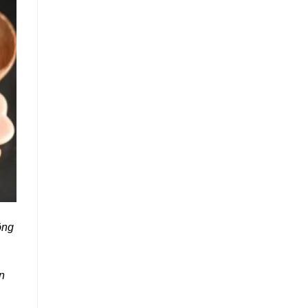
ông
n