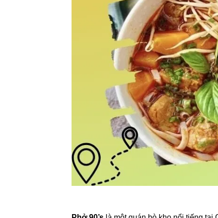
Phở 90’s
là một quán bò kho nổi tiếng tạ