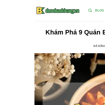
Chuyển
đến
BLOG
nội
dung
Khám Phá 9 Quán 
ĐÃ ĐĂN