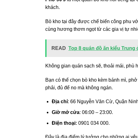
khách.
Bò kho tại đây được chế biến công phu vớ
cùng hương thơm ngọt từ các gia vị tự nhi
READ
Top 8 quán đồ ăn kiểu Trung 
Không gian quán sạch sẽ, thoải mái, phù 
Bạn có thể chọn bò kho kèm bánh mì, phở 
phải, đủ để no mà không ngán.
Địa chỉ
: 66 Nguyễn Văn Cừ, Quận Ninh
Giờ mở cửa
: 06:00 – 23:00.
Điện thoại:
0901 034 000.
Đây là địa điểm lý tưởng cho những ai yêu