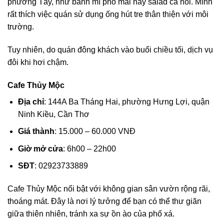
phương Tây, như bánh mì phô mai hay salad cá hồi. Mình
rất thích việc quán sử dụng ống hút tre thân thiện với môi
trường.
Tuy nhiên, do quán đông khách vào buổi chiều tối, dịch vụ
đôi khi hơi chậm.
Cafe Thủy Mộc
Địa chỉ
: 144A Ba Tháng Hai, phường Hưng Lợi, quận
Ninh Kiều, Cần Thơ
Giá thành
: 15.000 – 60.000 VNĐ
Giờ mở cửa
: 6h00 – 22h00
SĐT
: 02923733889
Cafe Thủy Mộc nổi bật với không gian sân vườn rộng rãi,
thoáng mát. Đây là nơi lý tưởng để bạn có thể thư giãn
giữa thiên nhiên, tránh xa sự ồn ào của phố xá.