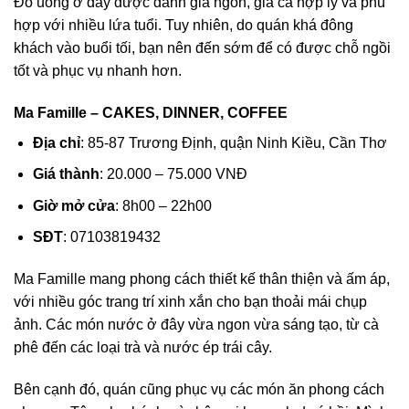
Đồ uống ở đây được đánh giá ngon, giá cả hợp lý và phù
hợp với nhiều lứa tuổi. Tuy nhiên, do quán khá đông
khách vào buổi tối, bạn nên đến sớm để có được chỗ ngồi
tốt và phục vụ nhanh hơn.
Ma Famille – CAKES, DINNER, COFFEE
Địa chỉ
: 85-87 Trương Định, quận Ninh Kiều, Cần Thơ
Giá thành
: 20.000 – 75.000 VNĐ
Giờ mở cửa
: 8h00 – 22h00
SĐT
: 07103819432
Ma Famille mang phong cách thiết kế thân thiện và ấm áp,
với nhiều góc trang trí xinh xắn cho bạn thoải mái chụp
ảnh. Các món nước ở đây vừa ngon vừa sáng tạo, từ cà
phê đến các loại trà và nước ép trái cây.
Bên cạnh đó, quán cũng phục vụ các món ăn phong cách