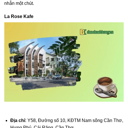
nhẫn một chút.
La Rose Kafe
Địa chỉ
: Y58, Đường số 10, KĐTM Nam sông Cần Thơ,
Hưng Phú, Cái Răng, Cần Thơ