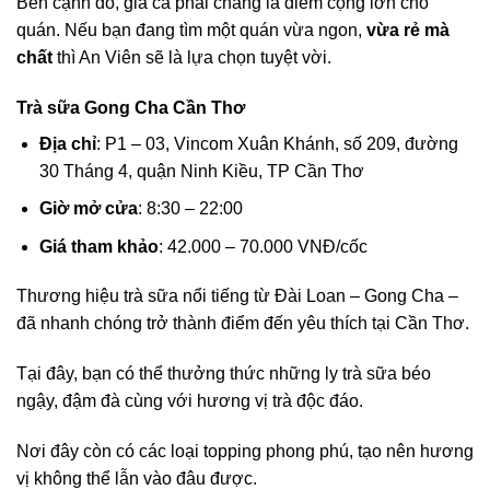
Bên cạnh đó, giá cả phải chăng là điểm cộng lớn cho
quán. Nếu bạn đang tìm một quán vừa ngon,
vừa rẻ mà
chất
thì An Viên sẽ là lựa chọn tuyệt vời.
Trà sữa Gong Cha Cần Thơ
Địa chỉ
: P1 – 03, Vincom Xuân Khánh, số 209, đường
30 Tháng 4, quận Ninh Kiều, TP Cần Thơ
Giờ mở cửa
: 8:30 – 22:00
Giá tham khảo
: 42.000 – 70.000 VNĐ/cốc
Thương hiệu trà sữa nổi tiếng từ Đài Loan – Gong Cha –
đã nhanh chóng trở thành điểm đến yêu thích tại Cần Thơ.
Tại đây, bạn có thể thưởng thức những ly trà sữa béo
ngậy, đậm đà cùng với hương vị trà độc đáo.
Nơi đây còn có các loại topping phong phú, tạo nên hương
vị không thể lẫn vào đâu được.