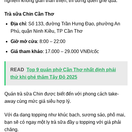
nghiệm không gian thân thiện, thì đừng quên ghé qua.
Trà sữa Chin Cần Thơ
Địa chỉ
: Số 133, đường Trần Hưng Đạo, phường An
Phú, quận Ninh Kiều, TP Cần Thơ
Giờ mở cửa
: 8:00 – 22:00
Giá tham khảo
: 17.000 – 29.000 VNĐ/cốc
READ
Top 9 quán phở Cần Thơ nhất định phải
thử khi ghé thăm Tây Đô 2025
Quán trà sữa Chin được biết đến với phong cách take-
away cùng mức giá siêu hợp lý.
Với đa dạng topping như khúc bạch, sương sáo, phô mai,
bạn sẽ có ngay một ly trà sữa đầy ụ topping với giá phải
chăng.